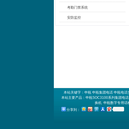
考勤门禁系统
安防监控
本站关键字：
申瓯
申瓯集团电话
申瓯电话
本站主要产品：
申瓯SOC3100系列集团电
换机
申瓯数字专用话
分享到：