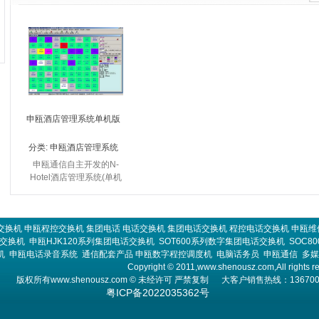
申瓯酒店管理系统单机版
分类:
申瓯酒店管理系统
单机版
申瓯通信自主开发的N-
Hotel酒店管理系统(单机
版)综合国内大型酒店/宾
馆的管理模式，参考国内
著名酒店管理系统而开发
交换机
申瓯程控交换机
的新版酒店管理软件，在
集团电话
电话交换机
集团电话交换机
程控电话交换机
申瓯维
话交换机
申瓯HJK120系列集团电话交换机
预制...
SOT600系列数字集团电话交换机
SOC8
机
申瓯电话录音系统
通信配套产品
申瓯数字程控调度机
电脑话务员
申瓯通信
多媒
Copyright © 2011,www.shenousz.com,All rights r
版权所有
www.shenousz.com
© 未经许可 严禁复制 大客户销售热线：13670013
粤ICP备2022035362号