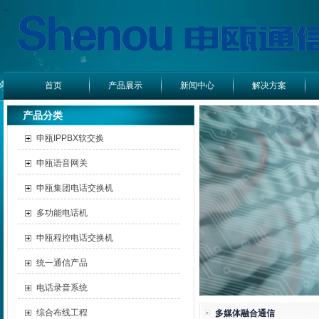
首页
产品展示
新闻中心
解决方案
产品分类
申瓯IPPBX软交换
申瓯语音网关
申瓯集团电话交换机
多功能电话机
申瓯程控电话交换机
统一通信产品
电话录音系统
综合布线工程
多媒体融合通信