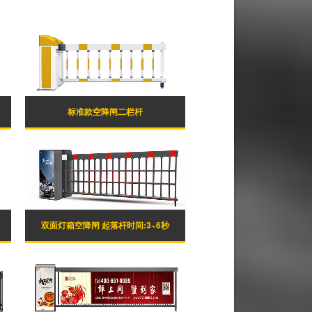
标准款空降闸二栏杆
双面灯箱空降闸 起落杆时间:3~6秒