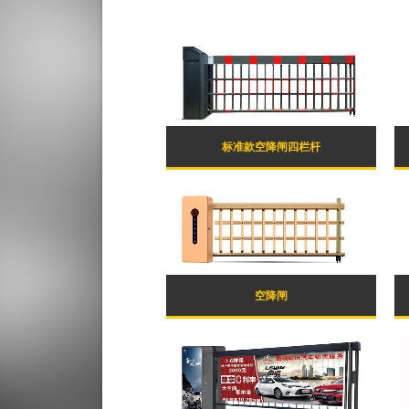
标准款空降闸四栏杆
空降闸