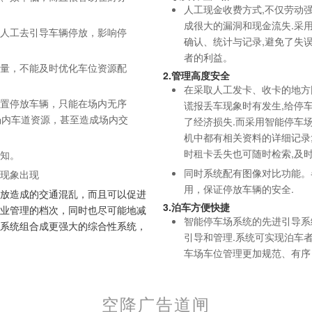
人工现金收费方式,不仅劳动
成很大的漏洞和现金流失.采用
靠人工去引导车辆停放，影响停
确认、统计与记录,避免了失
者的利益。
流量，不能及时优化车位资源配
2.管理高度安全
在采取人工发卡、收卡的地方
位置停放车辆，只能在场内无序
谎报丢车现象时有发生,给停
场内车道资源，甚至造成场内交
了经济损失.而采用智能停车
机中都有相关资料的详细记录
时租卡丢失也可随时检索,及时
所知。
同时系统配有图像对比功能。
留现象出现
用，保证停放车辆的安全.
放造成的交通混乱，而且可以促进
3.泊车方便快捷
业管理的档次，同时也尽可能地减
智能停车场系统的先进引导系
系统组合成更强大的综合性系统，
引导和管理.系统可实现泊车者
车场车位管理更加规范、有序
空降广告道闸