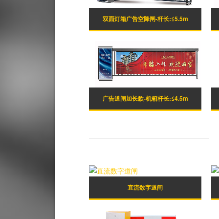
双面灯箱广告空降闸-杆长:≤5.5m
广告道闸加长款-机箱杆长:≤4.5m
直流数字道闸