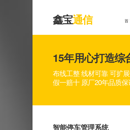
鑫宝
通信
首
15年用心打造
布线工整 线材可靠 可扩
假一赔十 原厂20年品质保
智能停车管理系统