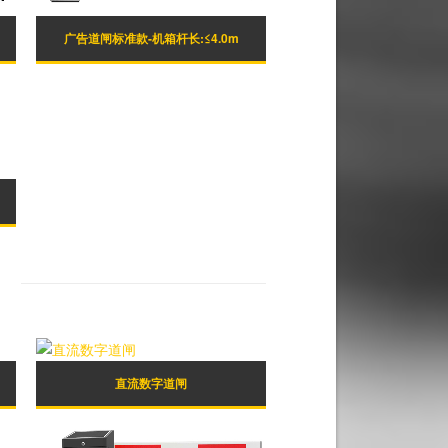
广告道闸标准款-机箱杆长:≤4.0m
直流数字道闸