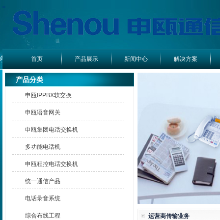
首页
产品展示
新闻中心
解决方案
产品分类
申瓯IPPBX软交换
申瓯语音网关
申瓯集团电话交换机
多功能电话机
申瓯程控电话交换机
统一通信产品
电话录音系统
综合布线工程
运营商传输业务